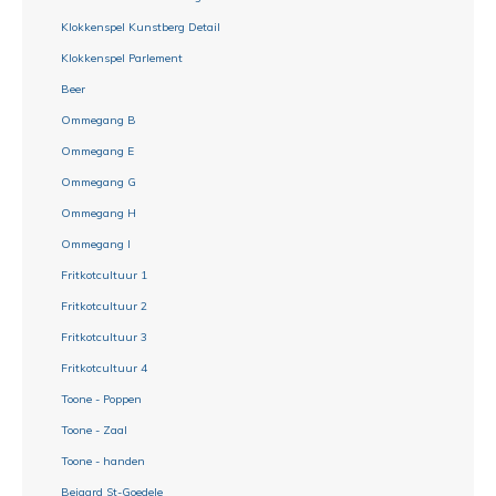
Klokkenspel Kunstberg Detail
Klokkenspel Parlement
Beer
Ommegang B
Ommegang E
Ommegang G
Ommegang H
Ommegang I
Fritkotcultuur 1
Fritkotcultuur 2
Fritkotcultuur 3
Fritkotcultuur 4
Toone - Poppen
Toone - Zaal
Toone - handen
Beiaard St-Goedele