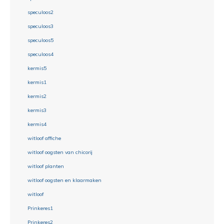
speculoos2
speculoos3
speculoos5
speculoos4
kermis5
kermis1
kermis2
kermis3
kermis4
witloof affiche
witloof oogsten van chicorij
witloof planten
witloof oogsten en klaarmaken
witloof
Prinkeres1
Prinkeres2