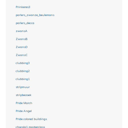
Prinkeres3
parlers_zwanze_beulemans
parlers_decca
zwansA
ZwansB
ZwansD
ZwansC
clubbing3
clubbing2
clubbing1
stripmuur
stripbezoek
Pride March
Pride Angel
Pride colored buildings
chocola1 masterclass