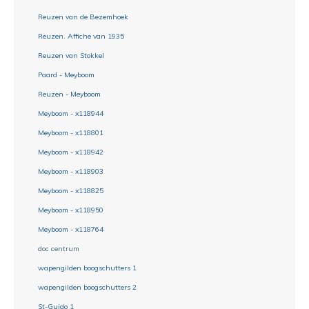
Reuzen van de Bezemhoek
Reuzen. Affiche van 1935
Reuzen van Stokkel
Paard - Meyboom
Reuzen - Meyboom
Meyboom - x118944
Meyboom - x118801
Meyboom - x118942
Meyboom - x118903
Meyboom - x118825
Meyboom - x118950
Meyboom - x118764
doc centrum
wapengilden boogschutters 1
wapengilden boogschutters 2
St-Guido 1