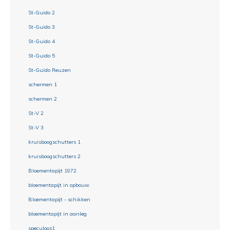
St-Guido 2
St-Guido 3
St-Guido 4
St-Guido 5
St-Guido Reuzen
schermen 1
schermen 2
St-V 2
St-V 3
kruisboogschutters 1
kruisboogschutters 2
Bloementapijt 1972
bloementapijt in opbouw
Bloementapijt - schikken
bloementapijt in aanleg
speculoos1