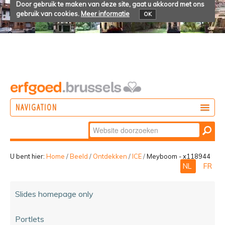
Door gebruik te maken van deze site, gaat u akkoord met ons
gebruik van cookies.
Meer informatie
OK
NAVIGATION
Zoek
DOEN
Geavanceerd
ONTDEKKEN
zoeken...
U bent hier:
Home
/
Beeld
/
Ontdekken
/
ICE
/
Meyboom - x118944
NL
FR
BELEVEN
Slides homepage only
Portlets