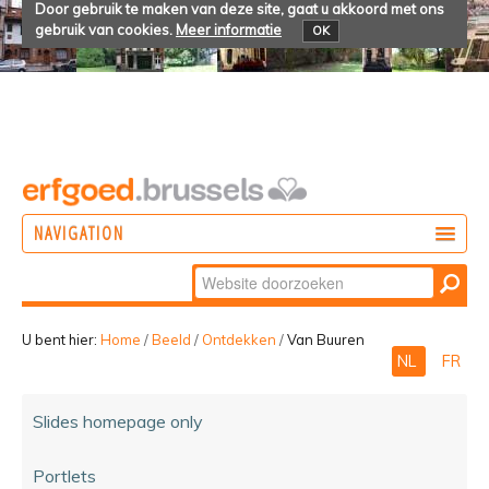
Door gebruik te maken van deze site, gaat u akkoord met ons
gebruik van cookies.
Meer informatie
OK
NAVIGATION
Zoek
DOEN
Geavanceerd
ONTDEKKEN
zoeken...
U bent hier:
Home
/
Beeld
/
Ontdekken
/
Van Buuren
NL
FR
BELEVEN
Slides homepage only
Portlets