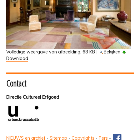
Volledige weergave van afbeelding:
68 KB
|
Bekijken
Download
Contact
Directie Cultureel Erfgoed
NIEUWS en archief
-
Sitemap
-
Copyrights
-
Pers
-