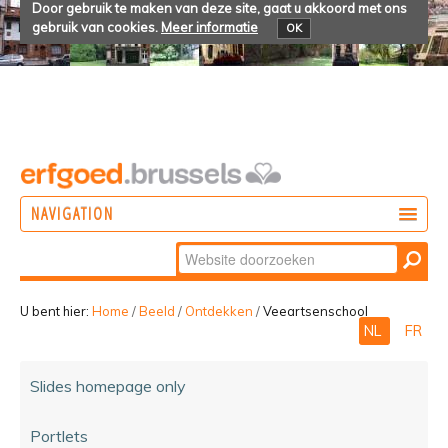
Door gebruik te maken van deze site, gaat u akkoord met ons
gebruik van cookies.
Meer informatie
OK
NAVIGATION
Zoek
DOEN
Geavanceerd
ONTDEKKEN
zoeken...
U bent hier:
Home
/
Beeld
/
Ontdekken
/
Veeartsenschool
NL
FR
BELEVEN
Slides homepage only
Portlets