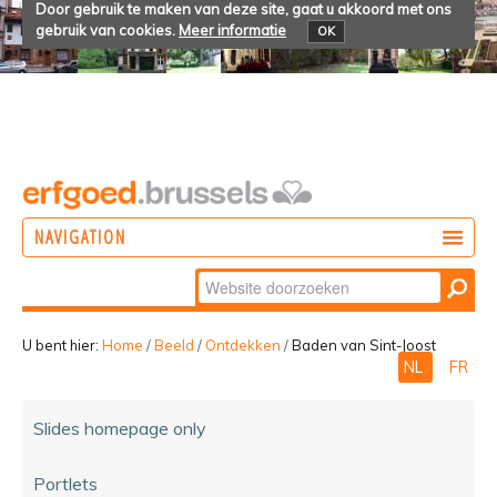
Door gebruik te maken van deze site, gaat u akkoord met ons
gebruik van cookies.
Meer informatie
OK
NAVIGATION
Zoek
DOEN
Geavanceerd
ONTDEKKEN
zoeken...
U bent hier:
Home
/
Beeld
/
Ontdekken
/
Baden van Sint-Joost
NL
FR
BELEVEN
Slides homepage only
Portlets