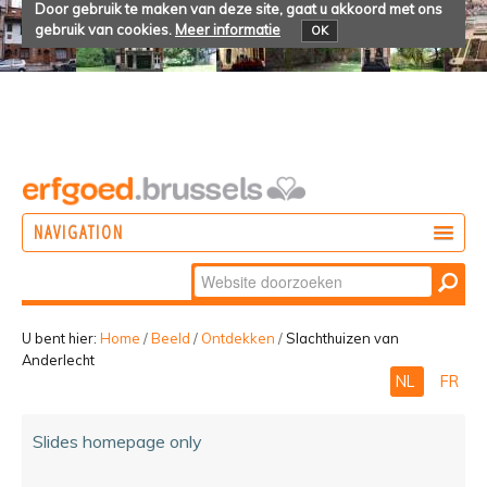
Door gebruik te maken van deze site, gaat u akkoord met ons
gebruik van cookies.
Meer informatie
OK
NAVIGATION
Zoek
DOEN
Geavanceerd
ONTDEKKEN
zoeken...
U bent hier:
Home
/
Beeld
/
Ontdekken
/
Slachthuizen van
Anderlecht
BELEVEN
NL
FR
Slides homepage only