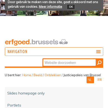
Door gebruik te maken van deze site, gaat u akkoord met ons
gebruik van cookies.
Meer informatie
OK
NAVIGATION
Zoek
DOEN
Geavanceerd
ONTDEKKEN
zoeken...
U bent hier:
Home
/
Beeld
/
Ontdekken
/
Justiciepaleis van Brussel
NL
FR
BELEVEN
Slides homepage only
Portlets