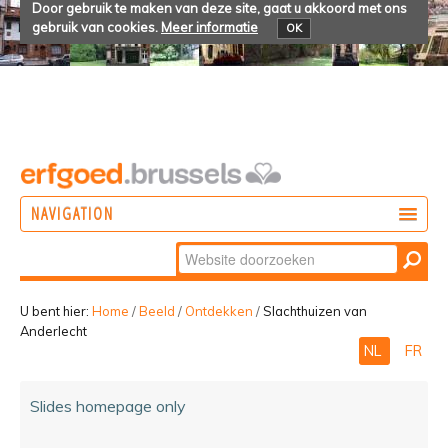
Door gebruik te maken van deze site, gaat u akkoord met ons
gebruik van cookies.
Meer informatie
OK
NAVIGATION
Zoek
DOEN
Geavanceerd
ONTDEKKEN
zoeken...
U bent hier:
Home
/
Beeld
/
Ontdekken
/
Slachthuizen van
Anderlecht
BELEVEN
NL
FR
Slides homepage only