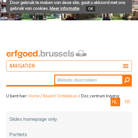
Door gebruik te maken van deze site, gaat u akkoord met ons
gebruik van cookies.
Meer informatie
OK
NAVIGATION
Zoek
DOEN
Geavanceerd
ONTDEKKEN
zoeken...
U bent hier:
Home
/
Beeld
/
Ontdekken
/
Doc.centrum Ingang
NL
FR
BELEVEN
Slides homepage only
Portlets