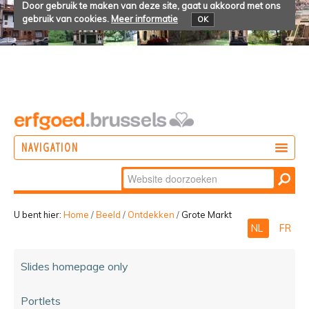
Door gebruik te maken van deze site, gaat u akkoord met ons
gebruik van cookies.
Meer informatie
OK
NAVIGATION
Zoek
DOEN
Geavanceerd
ONTDEKKEN
zoeken...
U bent hier:
Home
/
Beeld
/
Ontdekken
/
Grote Markt
NL
FR
BELEVEN
Slides homepage only
Portlets