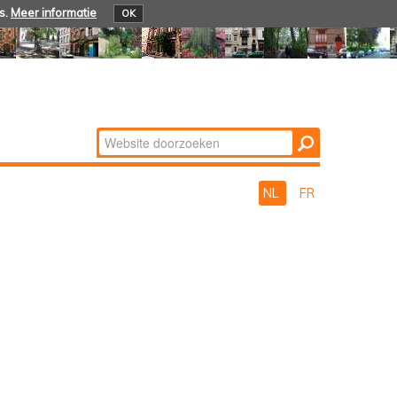
s.
Meer informatie
OK
Zoek
Geavanceerd
zoeken...
NL
FR