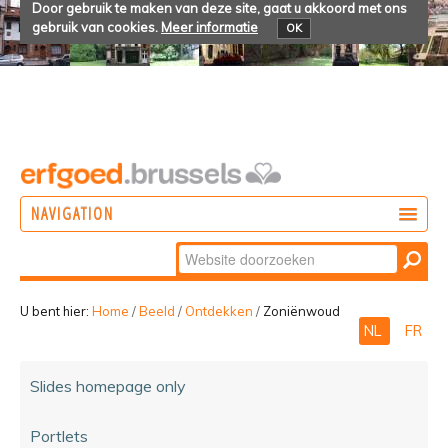
Door gebruik te maken van deze site, gaat u akkoord met ons
gebruik van cookies.
Meer informatie
OK
NAVIGATION
Zoek
DOEN
Geavanceerd
ONTDEKKEN
zoeken...
U bent hier:
Home
/
Beeld
/
Ontdekken
/
Zoniënwoud
NL
FR
BELEVEN
Slides homepage only
Portlets