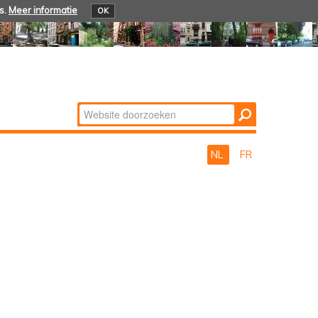
s.
Meer informatie
OK
Zoek
Geavanceerd
zoeken...
NL
FR