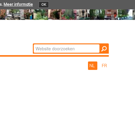
s.
Meer informatie
OK
Zoek
Geavanceerd
zoeken...
NL
FR