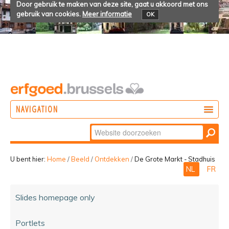
Door gebruik te maken van deze site, gaat u akkoord met ons
gebruik van cookies.
Meer informatie
OK
NAVIGATION
Zoek
DOEN
Geavanceerd
ONTDEKKEN
zoeken...
U bent hier:
Home
/
Beeld
/
Ontdekken
/
De Grote Markt - Stadhuis
NL
FR
BELEVEN
Slides homepage only
Portlets