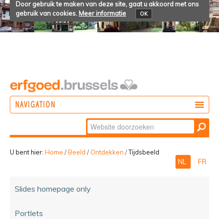
Door gebruik te maken van deze site, gaat u akkoord met ons
gebruik van cookies.
Meer informatie
OK
NAVIGATION
Zoek
DOEN
Geavanceerd
ONTDEKKEN
zoeken...
U bent hier:
Home
/
Beeld
/
Ontdekken
/
Tijdsbeeld
NL
FR
BELEVEN
Slides homepage only
Portlets