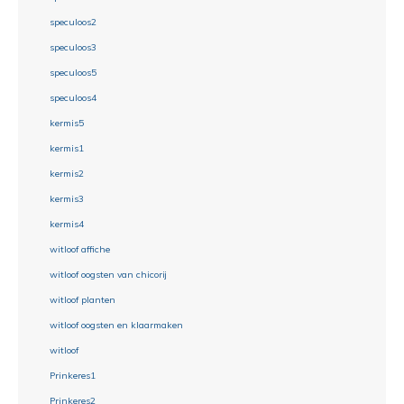
speculoos2
speculoos3
speculoos5
speculoos4
kermis5
kermis1
kermis2
kermis3
kermis4
witloof affiche
witloof oogsten van chicorij
witloof planten
witloof oogsten en klaarmaken
witloof
Prinkeres1
Prinkeres2