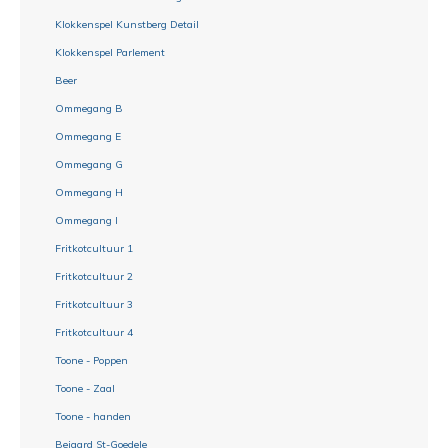
Klokkenspel Kunstberg Detail
Klokkenspel Parlement
Beer
Ommegang B
Ommegang E
Ommegang G
Ommegang H
Ommegang I
Fritkotcultuur 1
Fritkotcultuur 2
Fritkotcultuur 3
Fritkotcultuur 4
Toone - Poppen
Toone - Zaal
Toone - handen
Beiaard St-Goedele