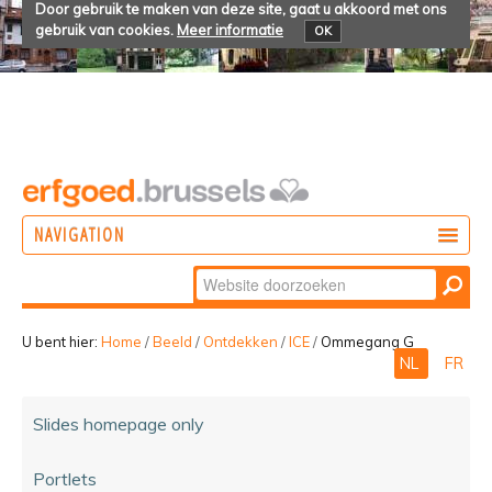
Door gebruik te maken van deze site, gaat u akkoord met ons
gebruik van cookies.
Meer informatie
OK
NAVIGATION
Zoek
DOEN
Geavanceerd
ONTDEKKEN
zoeken...
U bent hier:
Home
/
Beeld
/
Ontdekken
/
ICE
/
Ommegang G
NL
FR
BELEVEN
Slides homepage only
Portlets