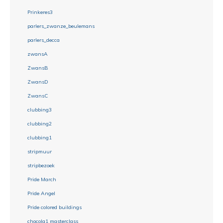
Prinkeres3
parlers_zwanze_beulemans
parlers_decca
zwansA
ZwansB
ZwansD
ZwansC
clubbing3
clubbing2
clubbing1
stripmuur
stripbezoek
Pride March
Pride Angel
Pride colored buildings
chocola1 masterclass