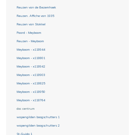
Reuzen van de Bezemhoek
Reuzen. Affiche van 1935
Reuzen van Stokkel
Paard - Meyboom
Reuzen - Meyboom
Meyboom - x118944
Meyboom - x118801
Meyboom - x118942
Meyboom - x118903
Meyboom - x118825
Meyboom - x118950
Meyboom - x118764
doc centrum
wapengilden boogschutters 1
wapengilden boogschutters 2
St-Guido 1