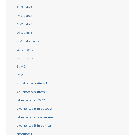
St-Guido 2
St-Guido 3
St-Guido 4
St-Guido 5
St-Guido Reuzen
schermen 1
schermen 2
St-V 2
St-V 3
kruisboogschutters 1
kruisboogschutters 2
Bloementapijt 1972
bloementapijt in opbouw
Bloementapijt - schikken
bloementapijt in aanleg
speculoos1