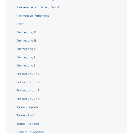
Klokkenspel Kunstberg Detail
Klokkenspel Parlement
Beer
Ommegang B
Ommegang E
Ommegang G
Ommegang H
Ommegang I
Fritkotcultuur 1
Fritkotcultuur 2
Fritkotcultuur 3
Fritkotcultuur 4
Toone - Poppen
Toone - Zaal
Toone - handen
Beiaard St-Goedele