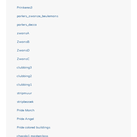
Prinkeres3
parlers_zwanze_beulemans
parlers_decca
zwansA
ZwansB
ZwansD
ZwansC
clubbing3
clubbing2
clubbing1
stripmuur
stripbezoek
Pride March
Pride Angel
Pride colored buildings
chocola1 masterclass