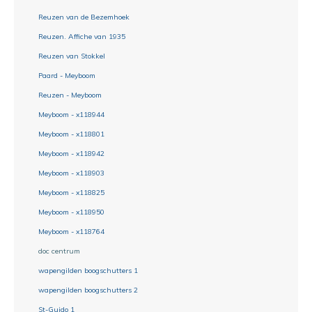
Reuzen van de Bezemhoek
Reuzen. Affiche van 1935
Reuzen van Stokkel
Paard - Meyboom
Reuzen - Meyboom
Meyboom - x118944
Meyboom - x118801
Meyboom - x118942
Meyboom - x118903
Meyboom - x118825
Meyboom - x118950
Meyboom - x118764
doc centrum
wapengilden boogschutters 1
wapengilden boogschutters 2
St-Guido 1