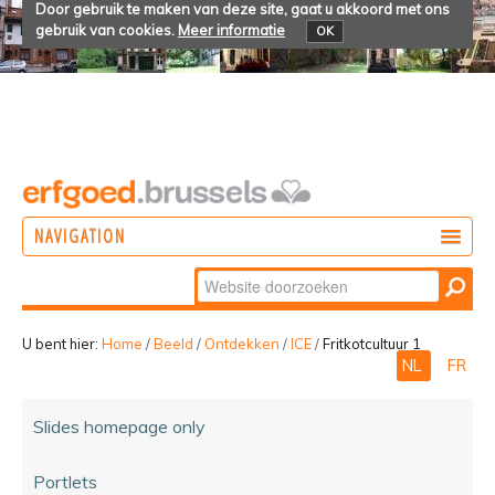
Door gebruik te maken van deze site, gaat u akkoord met ons
gebruik van cookies.
Meer informatie
OK
NAVIGATION
Zoek
DOEN
Geavanceerd
ONTDEKKEN
zoeken...
U bent hier:
Home
/
Beeld
/
Ontdekken
/
ICE
/
Fritkotcultuur 1
NL
FR
BELEVEN
Slides homepage only
Portlets