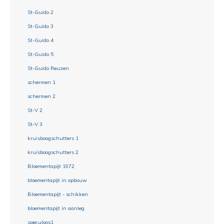
St-Guido 2
St-Guido 3
St-Guido 4
St-Guido 5
St-Guido Reuzen
schermen 1
schermen 2
St-V 2
St-V 3
kruisboogschutters 1
kruisboogschutters 2
Bloementapijt 1972
bloementapijt in opbouw
Bloementapijt - schikken
bloementapijt in aanleg
speculoos1