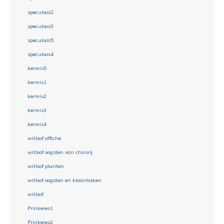
speculoos2
speculoos3
speculoos5
speculoos4
kermis5
kermis1
kermis2
kermis3
kermis4
witloof affiche
witloof oogsten van chicorij
witloof planten
witloof oogsten en klaarmaken
witloof
Prinkeres1
Prinkeres2