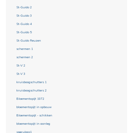
St-Guido 2
St-Guido 3
St-Guido 4
St-Guido 5
St-Guido Reuzen
schermen 1
schermen 2
St-V 2
St-V 3
kruisboogschutters 1
kruisboogschutters 2
Bloementapijt 1972
bloementapijt in opbouw
Bloementapijt - schikken
bloementapijt in aanleg
speculoos1