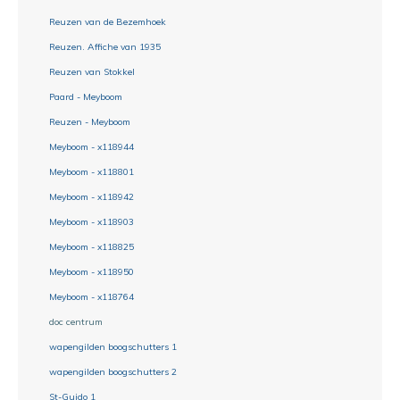
Reuzen van de Bezemhoek
Reuzen. Affiche van 1935
Reuzen van Stokkel
Paard - Meyboom
Reuzen - Meyboom
Meyboom - x118944
Meyboom - x118801
Meyboom - x118942
Meyboom - x118903
Meyboom - x118825
Meyboom - x118950
Meyboom - x118764
doc centrum
wapengilden boogschutters 1
wapengilden boogschutters 2
St-Guido 1