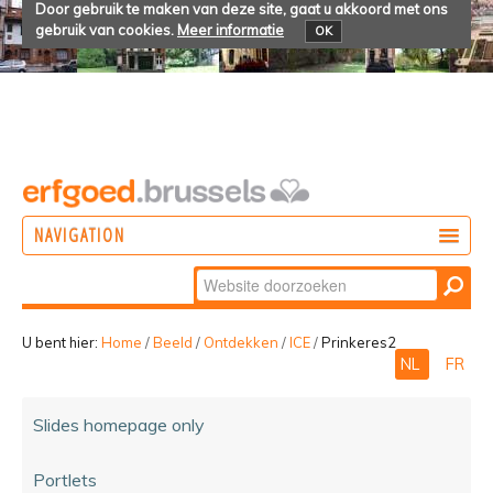
Door gebruik te maken van deze site, gaat u akkoord met ons
gebruik van cookies.
Meer informatie
OK
NAVIGATION
Zoek
DOEN
Geavanceerd
ONTDEKKEN
zoeken...
U bent hier:
Home
/
Beeld
/
Ontdekken
/
ICE
/
Prinkeres2
NL
FR
BELEVEN
Slides homepage only
Portlets