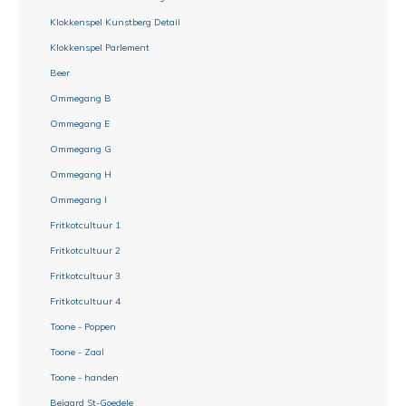
Klokkenspel Kunstberg Detail
Klokkenspel Parlement
Beer
Ommegang B
Ommegang E
Ommegang G
Ommegang H
Ommegang I
Fritkotcultuur 1
Fritkotcultuur 2
Fritkotcultuur 3
Fritkotcultuur 4
Toone - Poppen
Toone - Zaal
Toone - handen
Beiaard St-Goedele