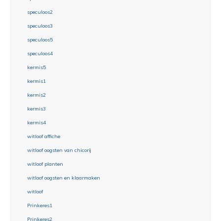
speculoos2
speculoos3
speculoos5
speculoos4
kermis5
kermis1
kermis2
kermis3
kermis4
witloof affiche
witloof oogsten van chicorij
witloof planten
witloof oogsten en klaarmaken
witloof
Prinkeres1
Prinkeres2