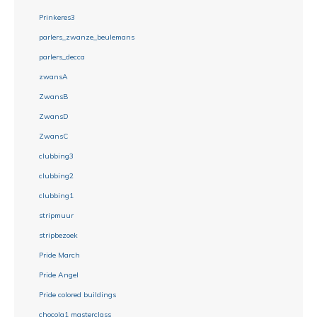
Prinkeres3
parlers_zwanze_beulemans
parlers_decca
zwansA
ZwansB
ZwansD
ZwansC
clubbing3
clubbing2
clubbing1
stripmuur
stripbezoek
Pride March
Pride Angel
Pride colored buildings
chocola1 masterclass