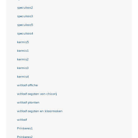
speculoos2
speculoos3
speculoos5
speculoos4
kermis5
kermis1
kermis2
kermis3
kermis4
witloof affiche
witloof oogsten van chicorij
witloof planten
witloof oogsten en klaarmaken
witloof
Prinkeres1
Prinkeres2