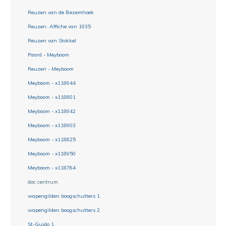
Reuzen van de Bezemhoek
Reuzen. Affiche van 1935
Reuzen van Stokkel
Paard - Meyboom
Reuzen - Meyboom
Meyboom - x118944
Meyboom - x118801
Meyboom - x118942
Meyboom - x118903
Meyboom - x118825
Meyboom - x118950
Meyboom - x118764
doc centrum
wapengilden boogschutters 1
wapengilden boogschutters 2
St-Guido 1