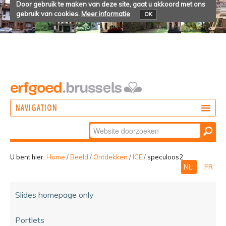
Door gebruik te maken van deze site, gaat u akkoord met ons
gebruik van cookies.
Meer informatie
OK
NAVIGATION
Zoek
DOEN
Geavanceerd
ONTDEKKEN
zoeken...
U bent hier:
Home
/
Beeld
/
Ontdekken
/
ICE
/
speculoos2
NL
FR
BELEVEN
Slides homepage only
Portlets