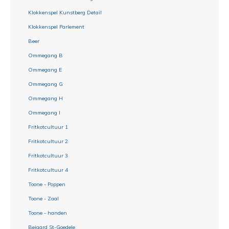
Klokkenspel Kunstberg Detail
Klokkenspel Parlement
Beer
Ommegang B
Ommegang E
Ommegang G
Ommegang H
Ommegang I
Fritkotcultuur 1
Fritkotcultuur 2
Fritkotcultuur 3
Fritkotcultuur 4
Toone - Poppen
Toone - Zaal
Toone - handen
Beiaard St-Goedele