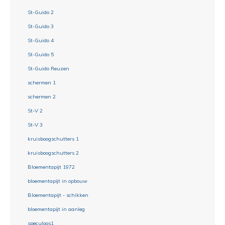
St-Guido 2
St-Guido 3
St-Guido 4
St-Guido 5
St-Guido Reuzen
schermen 1
schermen 2
St-V 2
St-V 3
kruisboogschutters 1
kruisboogschutters 2
Bloementapijt 1972
bloementapijt in opbouw
Bloementapijt - schikken
bloementapijt in aanleg
speculoos1