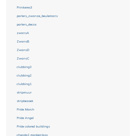
Prinkeres3
parlers_zwanze_beulemans
parlers_decca
zwansA
ZwansB
ZwansD
ZwansC
clubbing3
clubbing2
clubbing1
stripmuur
stripbezoek
Pride March
Pride Angel
Pride colored buildings
chocola1 masterclass