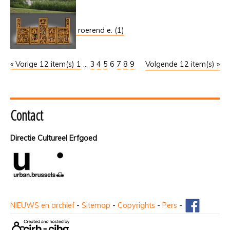
roerend e. (1)
« Vorige 12 item(s)
1
...
3
4
5
6
7
8
9
Volgende 12 item(s) »
Contact
Directie Cultureel Erfgoed
NIEUWS en archief
-
Sitemap
-
Copyrights
-
Pers
-