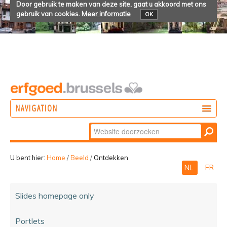
Door gebruik te maken van deze site, gaat u akkoord met ons
gebruik van cookies.
Meer informatie
OK
NAVIGATION
Zoek
DOEN
Geavanceerd
ONTDEKKEN
zoeken...
U bent hier:
Home
/
Beeld
/
Ontdekken
NL
FR
BELEVEN
Slides homepage only
Portlets