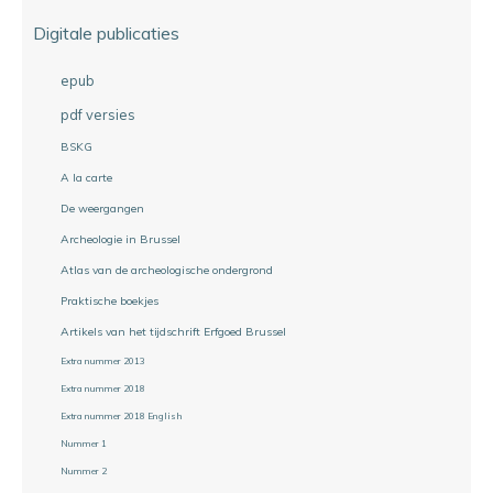
Digitale publicaties
epub
pdf versies
BSKG
A la carte
De weergangen
Archeologie in Brussel
Atlas van de archeologische ondergrond
Praktische boekjes
Artikels van het tijdschrift Erfgoed Brussel
Extra nummer 2013
Extra nummer 2018
Extra nummer 2018 English
Nummer 1
Nummer 2