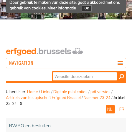
Door gebruik te maken van deze site, gaat u akkoord met ons
gebruik van cookies.
Meer informatie
OK
NAVIGATION
Zoek
DOEN
Geavanceerd
ONTDEKKEN
zoeken...
U bent hier:
Home
/
Links
/
Digitale publicaties
/
pdf versies
/
Artikels van het tijdschrift Erfgoed Brussel
/
Nummer 23-24
/
Artikel
BELEVEN
23-24 - 9
NL
FR
BWRO en besluiten