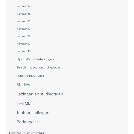
Nummer 34
Nummer 35
Nummer 36
Nummer 37
Nummer 38
Nummer 39
Nummer 40
Open Monumentendagen
Een vitrine voor de archeologie
URBAN RESEARCH
Studies
Lezingen en studiedagen
inHTML
Tentoonstellingen
Pedagogisch
Gratis publicaties