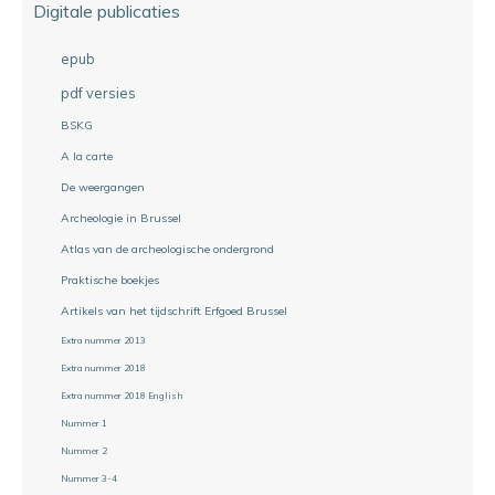
Digitale publicaties
epub
pdf versies
BSKG
A la carte
De weergangen
Archeologie in Brussel
Atlas van de archeologische ondergrond
Praktische boekjes
Artikels van het tijdschrift Erfgoed Brussel
Extra nummer 2013
Extra nummer 2018
Extra nummer 2018 English
Nummer 1
Nummer 2
Nummer 3-4