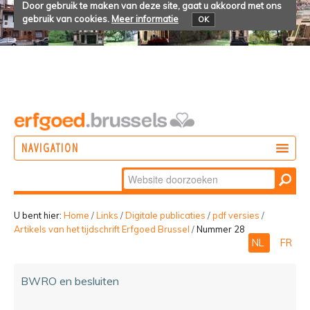
Door gebruik te maken van deze site, gaat u akkoord met ons
gebruik van cookies.
Meer informatie
OK
NAVIGATION
Zoek
DOEN
Geavanceerd
ONTDEKKEN
zoeken...
U bent hier:
Home
/
Links
/
Digitale publicaties
/
pdf versies
/
Artikels van het tijdschrift Erfgoed Brussel
/
Nummer 28
BELEVEN
NL
FR
BWRO en besluiten