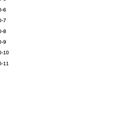
0-6
0-7
0-8
0-9
10-10
10-11