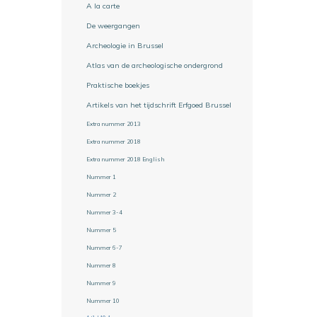
A la carte
De weergangen
Archeologie in Brussel
Atlas van de archeologische ondergrond
Praktische boekjes
Artikels van het tijdschrift Erfgoed Brussel
Extra nummer 2013
Extra nummer 2018
Extra nummer 2018 English
Nummer 1
Nummer 2
Nummer 3-4
Nummer 5
Nummer 6-7
Nummer 8
Nummer 9
Nummer 10