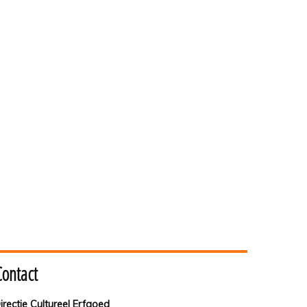
Contact
irectie Cultureel Erfgoed