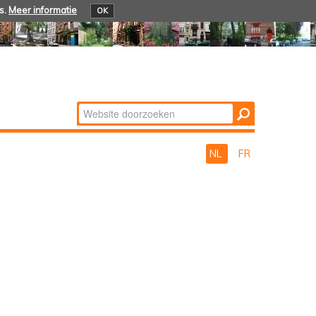
s.
Meer informatie
OK
Zoek
Geavanceerd
zoeken...
NL
FR