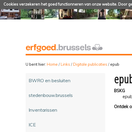
Cookies verzekeren het goed functionneren van onze website. Door geb
U bent hier:
Home
/
Links
/
Digitale publicaties
/
epub
epu
BWRO en besluiten
BSKG
stedenbouw.brussels
epub
Ontdek o
Inventarissen
ICE