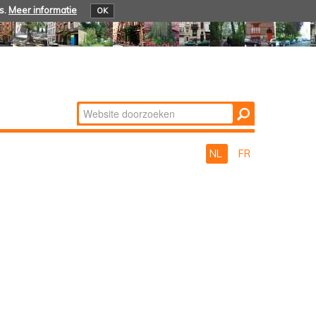
s.
Meer informatie
OK
Zoek
Geavanceerd
zoeken...
NL
FR