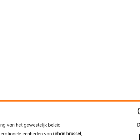
ing van het gewestelijk beleid
D
operationele eenheden van
urban.brussel
,