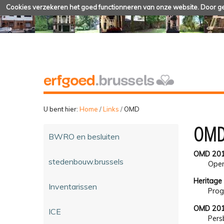
Cookies verzekeren het goed functionneren van onze website. Door geb
U bent hier:
Home
/
Links
/
OMD
OM
BWRO en besluiten
OMD 20
stedenbouw.brussels
Ope
Heritage
Inventarissen
Prog
OMD 2015
ICE
Pers