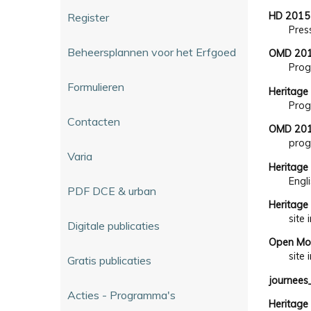
HD 2015 
Register
Pres
Beheersplannen voor het Erfgoed
OMD 20
Prog
Formulieren
Heritage
Prog
Contacten
OMD 20
pro
Varia
Heritage
Engl
PDF DCE & urban
Heritage
site 
Digitale publicaties
Open Mo
site 
Gratis publicaties
journees
Acties - Programma's
Heritage