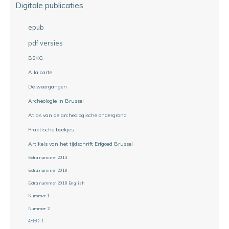
Digitale publicaties
epub
pdf versies
BSKG
A la carte
De weergangen
Archeologie in Brussel
Atlas van de archeologische ondergrond
Praktische boekjes
Artikels van het tijdschrift Erfgoed Brussel
Extra nummer 2013
Extra nummer 2018
Extra nummer 2018 English
Nummer 1
Nummer 2
Artikel 2-1