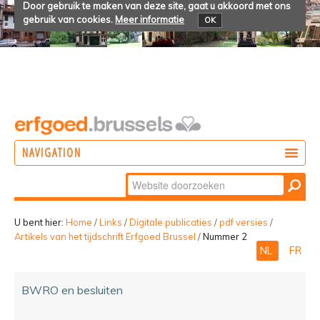
Door gebruik te maken van deze site, gaat u akkoord met ons
gebruik van cookies.
Meer informatie
OK
NAVIGATION
Zoek
DOEN
Geavanceerd
ONTDEKKEN
zoeken...
U bent hier:
Home
/
Links
/
Digitale publicaties
/
pdf versies
/
Artikels van het tijdschrift Erfgoed Brussel
/
Nummer 2
BELEVEN
NL
FR
BWRO en besluiten