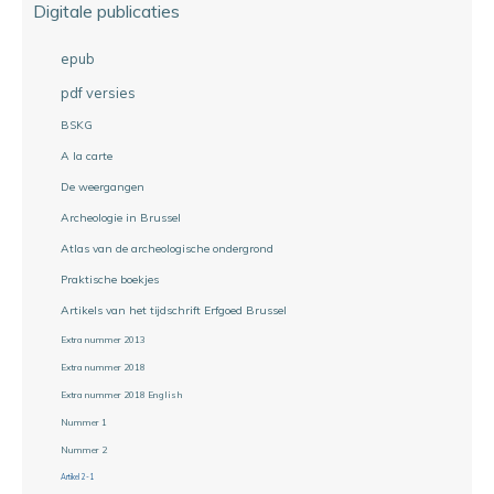
Digitale publicaties
epub
pdf versies
BSKG
A la carte
De weergangen
Archeologie in Brussel
Atlas van de archeologische ondergrond
Praktische boekjes
Artikels van het tijdschrift Erfgoed Brussel
Extra nummer 2013
Extra nummer 2018
Extra nummer 2018 English
Nummer 1
Nummer 2
Artikel 2-1