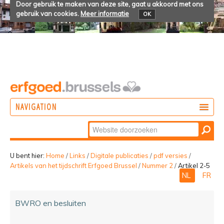
Door gebruik te maken van deze site, gaat u akkoord met ons
gebruik van cookies.
Meer informatie
OK
NAVIGATION
Zoek
DOEN
Geavanceerd
ONTDEKKEN
zoeken...
U bent hier:
Home
/
Links
/
Digitale publicaties
/
pdf versies
/
Artikels van het tijdschrift Erfgoed Brussel
/
Nummer 2
/
Artikel 2-5
BELEVEN
NL
FR
BWRO en besluiten