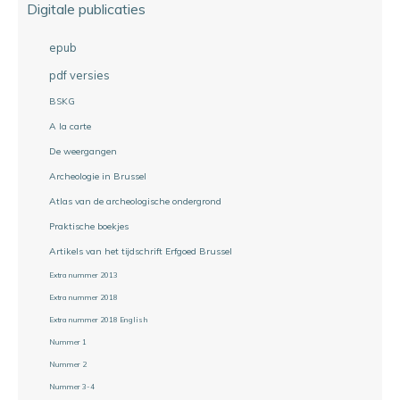
Digitale publicaties
epub
pdf versies
BSKG
A la carte
De weergangen
Archeologie in Brussel
Atlas van de archeologische ondergrond
Praktische boekjes
Artikels van het tijdschrift Erfgoed Brussel
Extra nummer 2013
Extra nummer 2018
Extra nummer 2018 English
Nummer 1
Nummer 2
Nummer 3-4