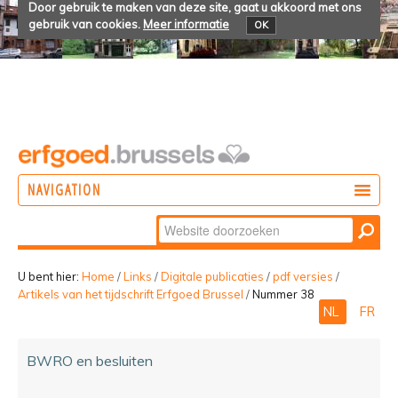
Door gebruik te maken van deze site, gaat u akkoord met ons
gebruik van cookies.
Meer informatie
OK
NAVIGATION
Zoek
DOEN
Geavanceerd
ONTDEKKEN
zoeken...
U bent hier:
Home
/
Links
/
Digitale publicaties
/
pdf versies
/
Artikels van het tijdschrift Erfgoed Brussel
/
Nummer 38
BELEVEN
NL
FR
BWRO en besluiten