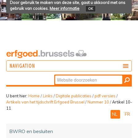
Door gebruik te maken van deze site, gaat u akkoord met ons
gebruik van cookies.
Meer informatie
OK
NAVIGATION
Zoek
DOEN
Geavanceerd
ONTDEKKEN
zoeken...
U bent hier:
Home
/
Links
/
Digitale publicaties
/
pdf versies
/
Artikels van het tijdschrift Erfgoed Brussel
/
Nummer 10
/
Artikel 10-
BELEVEN
11
NL
FR
BWRO en besluiten