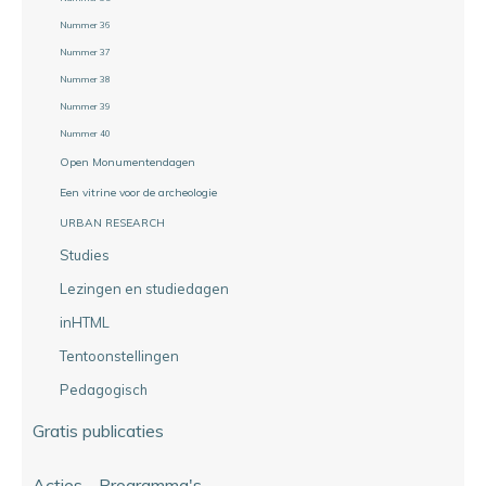
Nummer 36
Nummer 37
Nummer 38
Nummer 39
Nummer 40
Open Monumentendagen
Een vitrine voor de archeologie
URBAN RESEARCH
Studies
Lezingen en studiedagen
inHTML
Tentoonstellingen
Pedagogisch
Gratis publicaties
Acties - Programma's