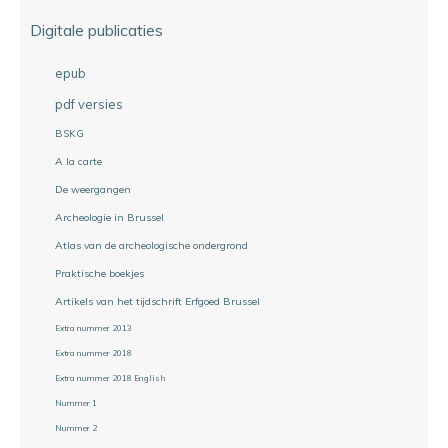
Digitale publicaties
epub
pdf versies
BSKG
A la carte
De weergangen
Archeologie in Brussel
Atlas van de archeologische ondergrond
Praktische boekjes
Artikels van het tijdschrift Erfgoed Brussel
Extra nummer 2013
Extra nummer 2018
Extra nummer 2018 English
Nummer 1
Nummer 2