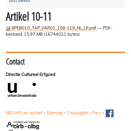
test beeld
Artikel 10-11
BPEB010_TAP_VAR02_108-119_NL_LR.pdf
— PDF-
bestand, 15.97 MB (16744021 bytes)
Contact
Directie Cultureel Erfgoed
NIEUWS en archief
-
Sitemap
-
Copyrights
-
Pers
-