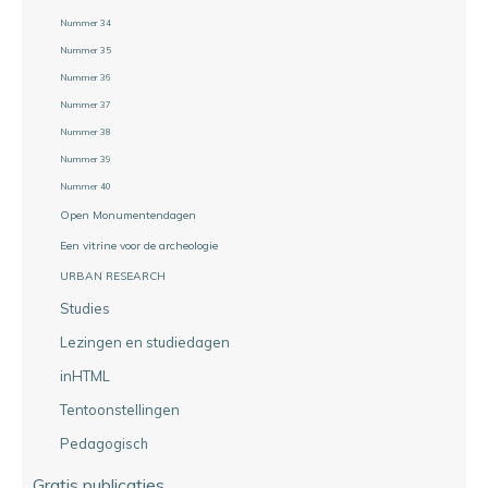
Nummer 34
Nummer 35
Nummer 36
Nummer 37
Nummer 38
Nummer 39
Nummer 40
Open Monumentendagen
Een vitrine voor de archeologie
URBAN RESEARCH
Studies
Lezingen en studiedagen
inHTML
Tentoonstellingen
Pedagogisch
Gratis publicaties