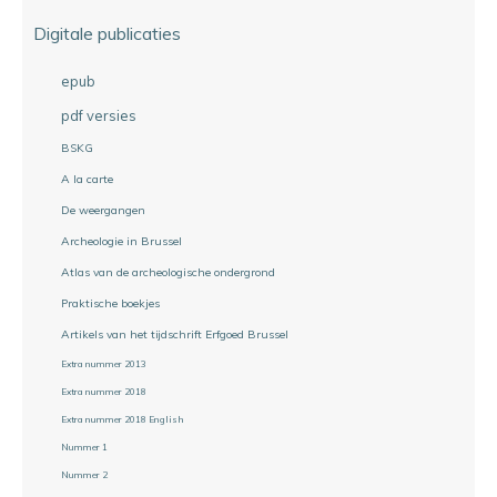
Digitale publicaties
epub
pdf versies
BSKG
A la carte
De weergangen
Archeologie in Brussel
Atlas van de archeologische ondergrond
Praktische boekjes
Artikels van het tijdschrift Erfgoed Brussel
Extra nummer 2013
Extra nummer 2018
Extra nummer 2018 English
Nummer 1
Nummer 2