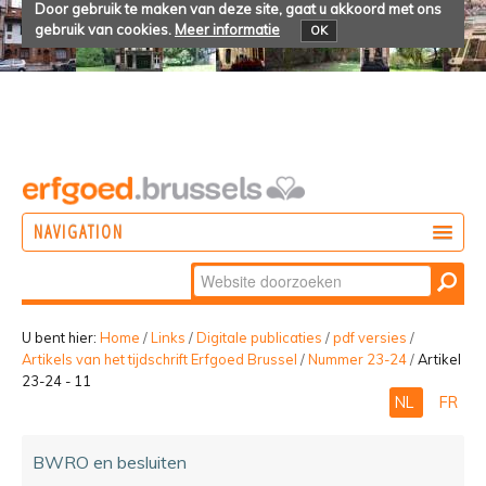
Door gebruik te maken van deze site, gaat u akkoord met ons
gebruik van cookies.
Meer informatie
OK
NAVIGATION
Zoek
DOEN
Geavanceerd
ONTDEKKEN
zoeken...
U bent hier:
Home
/
Links
/
Digitale publicaties
/
pdf versies
/
Artikels van het tijdschrift Erfgoed Brussel
/
Nummer 23-24
/
Artikel
BELEVEN
23-24 - 11
NL
FR
BWRO en besluiten