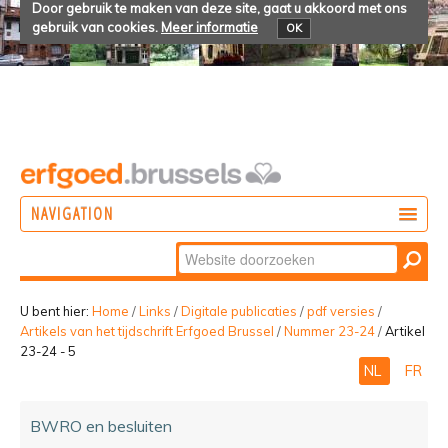
Door gebruik te maken van deze site, gaat u akkoord met ons
gebruik van cookies.
Meer informatie
OK
NAVIGATION
Zoek
DOEN
Geavanceerd
ONTDEKKEN
zoeken...
U bent hier:
Home
/
Links
/
Digitale publicaties
/
pdf versies
/
Artikels van het tijdschrift Erfgoed Brussel
/
Nummer 23-24
/
Artikel
BELEVEN
23-24 - 5
NL
FR
BWRO en besluiten