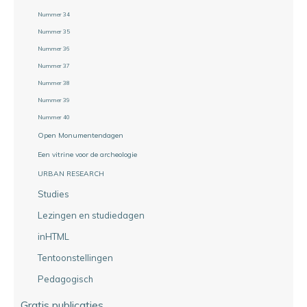
Nummer 34
Nummer 35
Nummer 36
Nummer 37
Nummer 38
Nummer 39
Nummer 40
Open Monumentendagen
Een vitrine voor de archeologie
URBAN RESEARCH
Studies
Lezingen en studiedagen
inHTML
Tentoonstellingen
Pedagogisch
Gratis publicaties