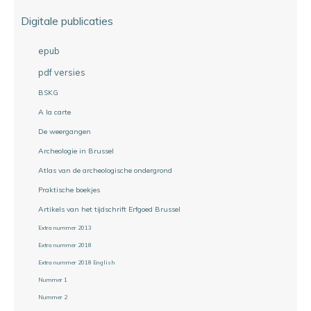
Digitale publicaties
epub
pdf versies
BSKG
A la carte
De weergangen
Archeologie in Brussel
Atlas van de archeologische ondergrond
Praktische boekjes
Artikels van het tijdschrift Erfgoed Brussel
Extra nummer 2013
Extra nummer 2018
Extra nummer 2018 English
Nummer 1
Nummer 2