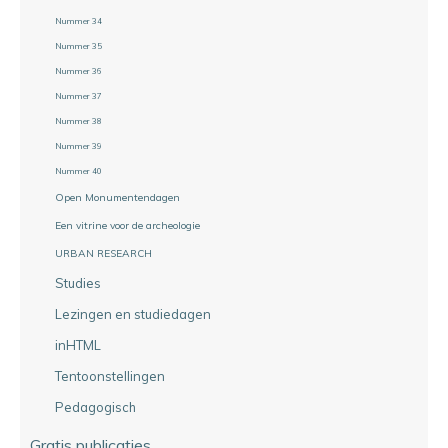
Nummer 34
Nummer 35
Nummer 36
Nummer 37
Nummer 38
Nummer 39
Nummer 40
Open Monumentendagen
Een vitrine voor de archeologie
URBAN RESEARCH
Studies
Lezingen en studiedagen
inHTML
Tentoonstellingen
Pedagogisch
Gratis publicaties