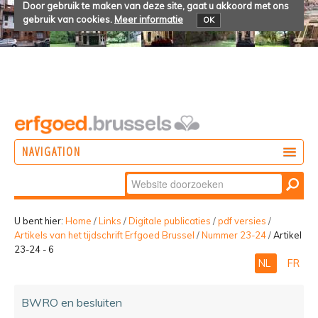
Door gebruik te maken van deze site, gaat u akkoord met ons
gebruik van cookies.
Meer informatie
OK
NAVIGATION
Zoek
DOEN
Geavanceerd
ONTDEKKEN
zoeken...
U bent hier:
Home
/
Links
/
Digitale publicaties
/
pdf versies
/
Artikels van het tijdschrift Erfgoed Brussel
/
Nummer 23-24
/
Artikel
BELEVEN
23-24 - 6
NL
FR
BWRO en besluiten