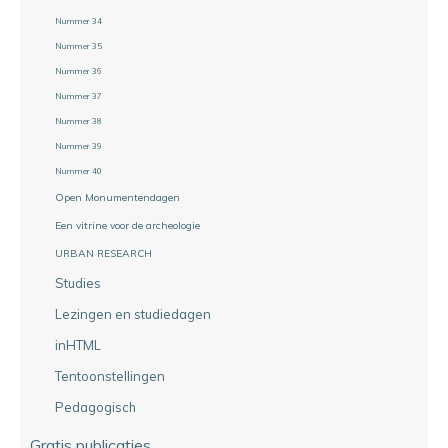
Nummer 34
Nummer 35
Nummer 36
Nummer 37
Nummer 38
Nummer 39
Nummer 40
Open Monumentendagen
Een vitrine voor de archeologie
URBAN RESEARCH
Studies
Lezingen en studiedagen
inHTML
Tentoonstellingen
Pedagogisch
Gratis publicaties