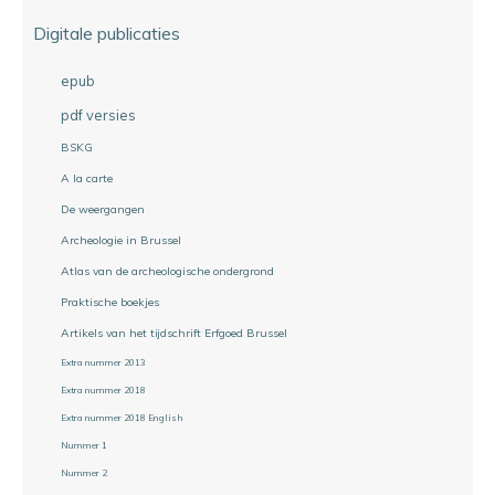
Digitale publicaties
epub
pdf versies
BSKG
A la carte
De weergangen
Archeologie in Brussel
Atlas van de archeologische ondergrond
Praktische boekjes
Artikels van het tijdschrift Erfgoed Brussel
Extra nummer 2013
Extra nummer 2018
Extra nummer 2018 English
Nummer 1
Nummer 2