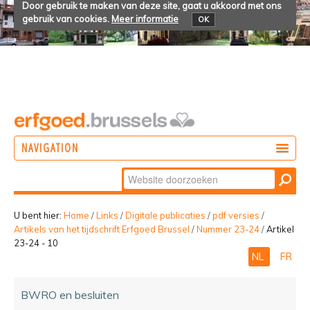
Door gebruik te maken van deze site, gaat u akkoord met ons
gebruik van cookies.
Meer informatie
OK
NAVIGATION
Zoek
DOEN
Geavanceerd
ONTDEKKEN
zoeken...
U bent hier:
Home
/
Links
/
Digitale publicaties
/
pdf versies
/
Artikels van het tijdschrift Erfgoed Brussel
/
Nummer 23-24
/
Artikel
BELEVEN
23-24 - 10
NL
FR
BWRO en besluiten