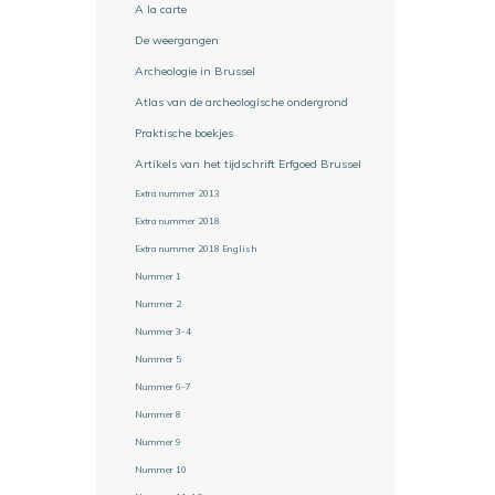
A la carte
De weergangen
Archeologie in Brussel
Atlas van de archeologische ondergrond
Praktische boekjes
Artikels van het tijdschrift Erfgoed Brussel
Extra nummer 2013
Extra nummer 2018
Extra nummer 2018 English
Nummer 1
Nummer 2
Nummer 3-4
Nummer 5
Nummer 6-7
Nummer 8
Nummer 9
Nummer 10