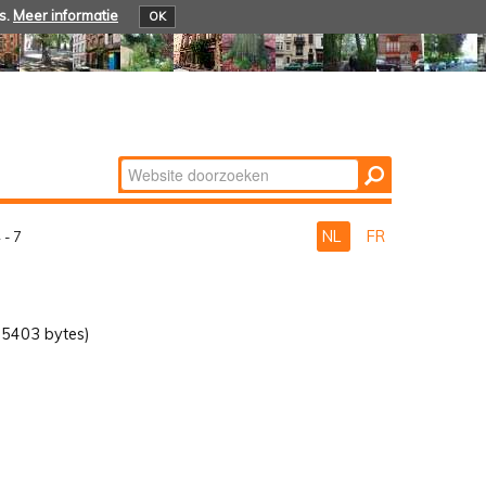
s.
Meer informatie
OK
Zoek
Geavanceerd
zoeken...
NL
FR
 - 7
5403 bytes)