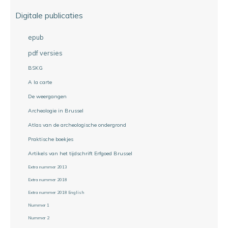
Digitale publicaties
epub
pdf versies
BSKG
A la carte
De weergangen
Archeologie in Brussel
Atlas van de archeologische ondergrond
Praktische boekjes
Artikels van het tijdschrift Erfgoed Brussel
Extra nummer 2013
Extra nummer 2018
Extra nummer 2018 English
Nummer 1
Nummer 2