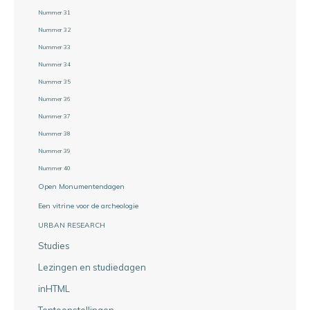
Nummer 31
Nummer 32
Nummer 33
Nummer 34
Nummer 35
Nummer 36
Nummer 37
Nummer 38
Nummer 39
Nummer 40
Open Monumentendagen
Een vitrine voor de archeologie
URBAN RESEARCH
Studies
Lezingen en studiedagen
inHTML
Tentoonstellingen