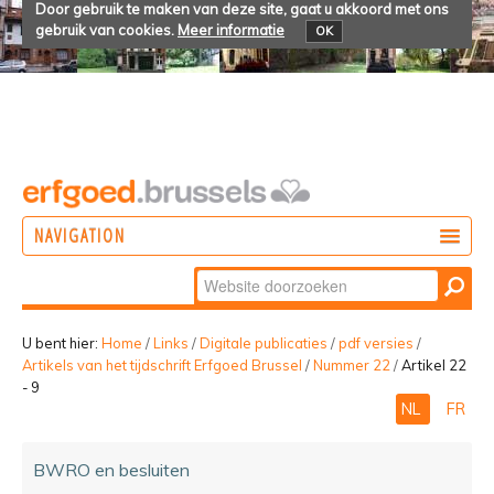
Door gebruik te maken van deze site, gaat u akkoord met ons
gebruik van cookies.
Meer informatie
OK
NAVIGATION
Zoek
DOEN
Geavanceerd
ONTDEKKEN
zoeken...
U bent hier:
Home
/
Links
/
Digitale publicaties
/
pdf versies
/
Artikels van het tijdschrift Erfgoed Brussel
/
Nummer 22
/
Artikel 22
BELEVEN
- 9
NL
FR
BWRO en besluiten