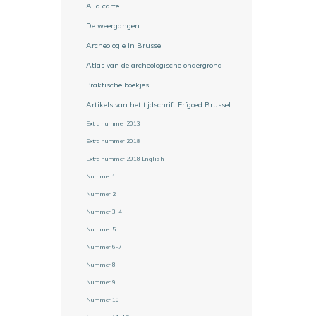
A la carte
De weergangen
Archeologie in Brussel
Atlas van de archeologische ondergrond
Praktische boekjes
Artikels van het tijdschrift Erfgoed Brussel
Extra nummer 2013
Extra nummer 2018
Extra nummer 2018 English
Nummer 1
Nummer 2
Nummer 3-4
Nummer 5
Nummer 6-7
Nummer 8
Nummer 9
Nummer 10