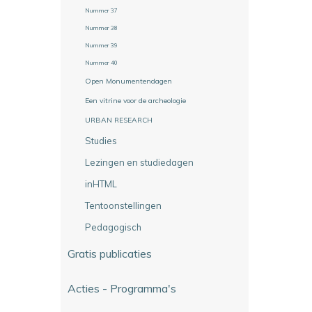
Nummer 37
Nummer 38
Nummer 39
Nummer 40
Open Monumentendagen
Een vitrine voor de archeologie
URBAN RESEARCH
Studies
Lezingen en studiedagen
inHTML
Tentoonstellingen
Pedagogisch
Gratis publicaties
Acties - Programma's