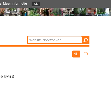
s.
Meer informatie
OK
Zoek
Geavanceerd
zoeken...
NL
FR
6 bytes)