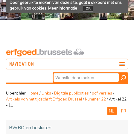
Door gebruik te maken van deze site, gaat u akkoord met ons
gebruik van cookies.
Meer informatie
OK
NAVIGATION
Zoek
DOEN
Geavanceerd
ONTDEKKEN
zoeken...
U bent hier:
Home
/
Links
/
Digitale publicaties
/
pdf versies
/
Artikels van het tijdschrift Erfgoed Brussel
/
Nummer 22
/
Artikel 22
BELEVEN
- 11
NL
FR
BWRO en besluiten