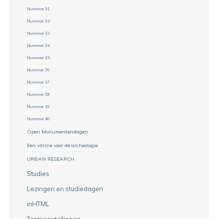
Nummer 31
Nummer 32
Nummer 33
Nummer 34
Nummer 35
Nummer 36
Nummer 37
Nummer 38
Nummer 39
Nummer 40
Open Monumentendagen
Een vitrine voor de archeologie
URBAN RESEARCH
Studies
Lezingen en studiedagen
inHTML
Tentoonstellingen