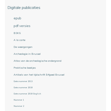
Digitale publicaties
epub
pdf versies
BSKG
A la carte
De weergangen
Archeologie in Brussel
Atlas van de archeologische ondergrond
Praktische boekjes
Artikels van het tijdschrift Erfgoed Brussel
Extra nummer 2013
Extra nummer 2018
Extra nummer 2018 English
Nummer 1
Nummer 2