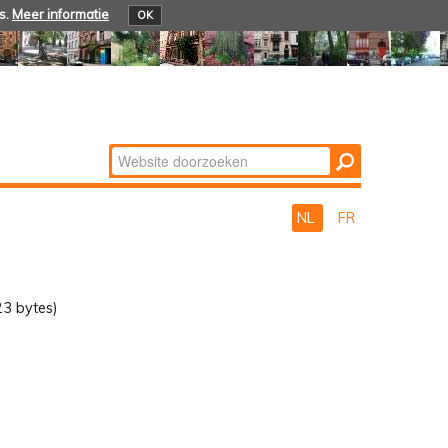
s.
Meer informatie
OK
Zoek
Geavanceerd
zoeken...
NL
FR
3 bytes)