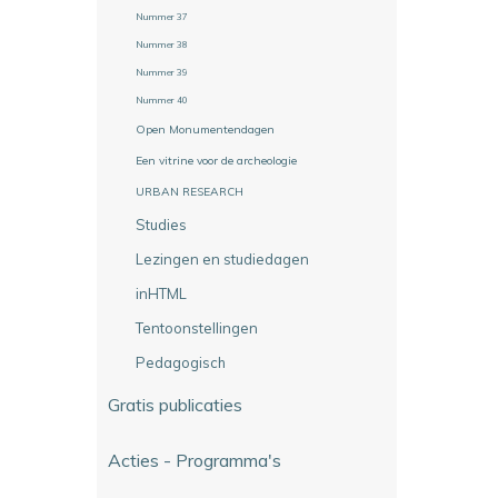
Nummer 37
Nummer 38
Nummer 39
Nummer 40
Open Monumentendagen
Een vitrine voor de archeologie
URBAN RESEARCH
Studies
Lezingen en studiedagen
inHTML
Tentoonstellingen
Pedagogisch
Gratis publicaties
Acties - Programma's