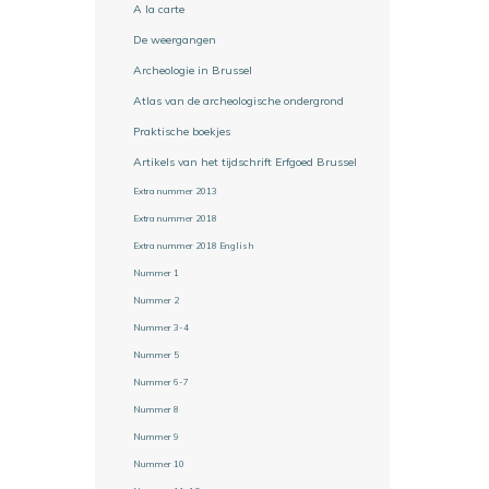
A la carte
De weergangen
Archeologie in Brussel
Atlas van de archeologische ondergrond
Praktische boekjes
Artikels van het tijdschrift Erfgoed Brussel
Extra nummer 2013
Extra nummer 2018
Extra nummer 2018 English
Nummer 1
Nummer 2
Nummer 3-4
Nummer 5
Nummer 6-7
Nummer 8
Nummer 9
Nummer 10