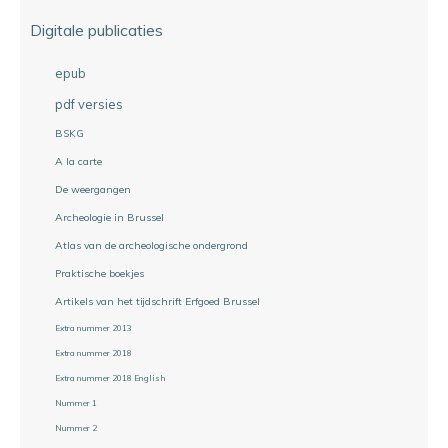
Digitale publicaties
epub
pdf versies
BSKG
A la carte
De weergangen
Archeologie in Brussel
Atlas van de archeologische ondergrond
Praktische boekjes
Artikels van het tijdschrift Erfgoed Brussel
Extra nummer 2013
Extra nummer 2018
Extra nummer 2018 English
Nummer 1
Nummer 2