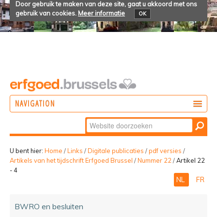
Door gebruik te maken van deze site, gaat u akkoord met ons
gebruik van cookies.
Meer informatie
OK
NAVIGATION
Zoek
DOEN
Geavanceerd
ONTDEKKEN
zoeken...
U bent hier:
Home
/
Links
/
Digitale publicaties
/
pdf versies
/
Artikels van het tijdschrift Erfgoed Brussel
/
Nummer 22
/
Artikel 22
BELEVEN
- 4
NL
FR
BWRO en besluiten