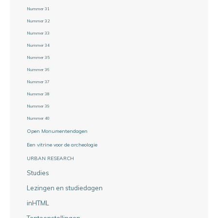
Nummer 31
Nummer 32
Nummer 33
Nummer 34
Nummer 35
Nummer 36
Nummer 37
Nummer 38
Nummer 39
Nummer 40
Open Monumentendagen
Een vitrine voor de archeologie
URBAN RESEARCH
Studies
Lezingen en studiedagen
inHTML
Tentoonstellingen