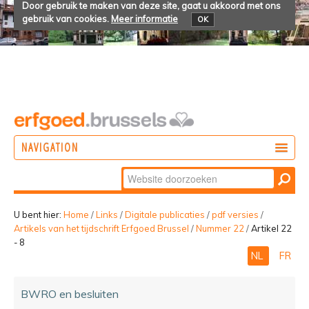
Door gebruik te maken van deze site, gaat u akkoord met ons
gebruik van cookies.
Meer informatie
OK
NAVIGATION
Zoek
DOEN
Geavanceerd
ONTDEKKEN
zoeken...
U bent hier:
Home
/
Links
/
Digitale publicaties
/
pdf versies
/
Artikels van het tijdschrift Erfgoed Brussel
/
Nummer 22
/
Artikel 22
BELEVEN
- 8
NL
FR
BWRO en besluiten