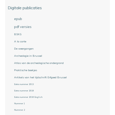
Digitale publicaties
epub
pdf versies
BSKG
A la carte
De weergangen
Archeologie in Brussel
Atlas van de archeologische ondergrond
Praktische boekjes
Artikels van het tijdschrift Erfgoed Brussel
Extra nummer 2013
Extra nummer 2018
Extra nummer 2018 English
Nummer 1
Nummer 2