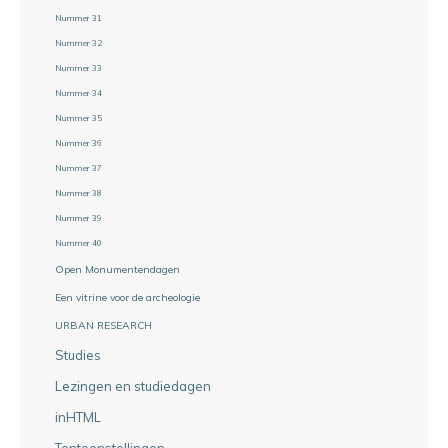
Nummer 31
Nummer 32
Nummer 33
Nummer 34
Nummer 35
Nummer 36
Nummer 37
Nummer 38
Nummer 39
Nummer 40
Open Monumentendagen
Een vitrine voor de archeologie
URBAN RESEARCH
Studies
Lezingen en studiedagen
inHTML
Tentoonstellingen