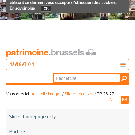
utilisant ce dernier, vous acceptez l'utilisation des cookies.
En savoir plus
OK
NAVIGATION
Chercher par
AGIR
Recherche
DÉCOUVRIR
avancée…
Vous êtes ici :
Accueil
/
Images
/
Slider découvrir
/
BP 26-27
NL
FR
PARTICIPER
Slides homepage only
Portlets