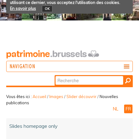
utilisant ce dernier, vous acceptez l'utilisation des cookies.
En savoir plus
OK
NAVIGATION
Chercher par
AGIR
Recherche
DÉCOUVRIR
avancée…
Vous êtes ici :
Accueil
/
Images
/
Slider découvrir
/
Nouvelles
publications
PARTICIPER
NL
FR
Slides homepage only