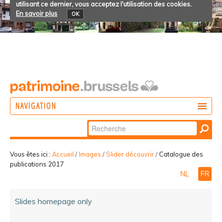
utilisant ce dernier, vous acceptez l'utilisation des cookies.
En savoir plus
OK
NAVIGATION
Chercher par
AGIR
Recherche
DÉCOUVRIR
avancée…
Vous êtes ici :
Accueil
/
Images
/
Slider découvrir
/
Catalogue des
publications 2017
PARTICIPER
NL
FR
Slides homepage only