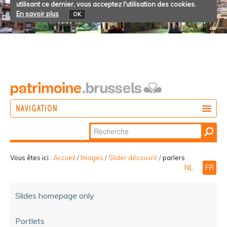
utilisant ce dernier, vous acceptez l'utilisation des cookies.
En savoir plus
OK
NAVIGATION
Chercher par
AGIR
Recherche
DÉCOUVRIR
avancée…
Vous êtes ici :
Accueil
/
Images
/
Slider découvrir
/
parlers
NL
FR
PARTICIPER
Slides homepage only
Portlets