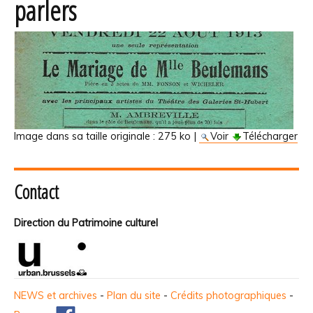
parlers
Image dans sa taille originale :
275 ko
|
Voir
Télécharger
Contact
Direction du Patrimoine culturel
NEWS et archives
-
Plan du site
-
Crédits photographiques
-