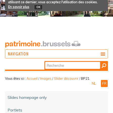
utilisant ce dernier, vous acceptez l'utilisation des cookies.
En savoir plus
OK
NAVIGATION
Chercher par
AGIR
Recherche
DÉCOUVRIR
avancée…
Vous êtes ici :
Accueil
/
Images
/
Slider découvrir
/
BP21
NL
FR
PARTICIPER
Slides homepage only
Portlets