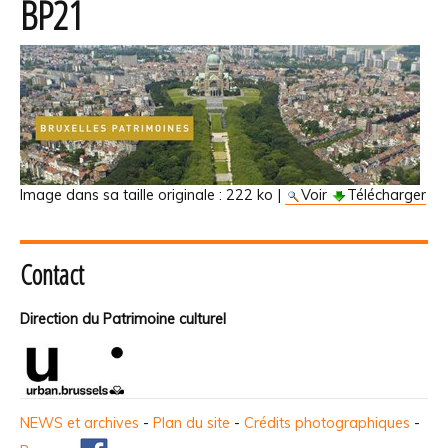
BP21
Image dans sa taille originale :
222 ko
|
Voir
Télécharger
Contact
Direction du Patrimoine culturel
NEWS et archives
-
Plan du site
-
Crédits photographiques
-