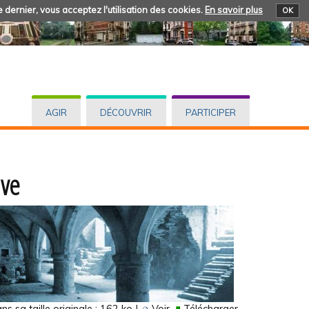
 dernier, vous acceptez l'utilisation des cookies.
En savoir plus
OK
AGIR
DÉCOUVRIR
PARTICIPER
ave
s sa taille originale :
162 ko
|
Voir
Télécharger