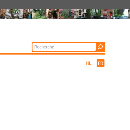
Chercher par
Recherche
avancée…
NL
FR