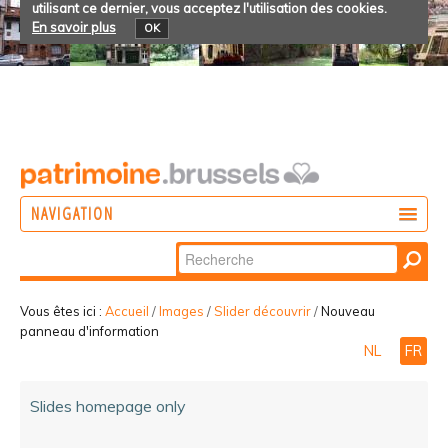
utilisant ce dernier, vous acceptez l'utilisation des cookies.
En savoir plus
OK
NAVIGATION
Chercher par
AGIR
Recherche
DÉCOUVRIR
avancée…
Vous êtes ici :
Accueil
/
Images
/
Slider découvrir
/
Nouveau
panneau d'information
PARTICIPER
NL
FR
Slides homepage only