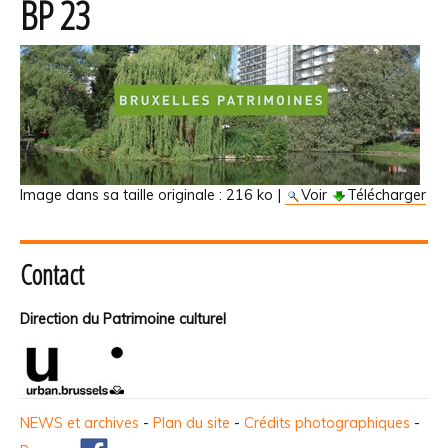
BP 23
Image dans sa taille originale :
216 ko
|
Voir
Télécharger
Contact
Direction du Patrimoine culturel
NEWS et archives
-
Plan du site
-
Crédits photographiques
-