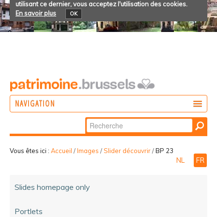
utilisant ce dernier, vous acceptez l'utilisation des cookies.
En savoir plus
OK
NAVIGATION
Chercher par
AGIR
Recherche
DÉCOUVRIR
avancée…
Vous êtes ici :
Accueil
/
Images
/
Slider découvrir
/
BP 23
NL
FR
PARTICIPER
Slides homepage only
Portlets