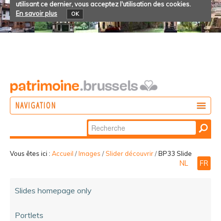
utilisant ce dernier, vous acceptez l'utilisation des cookies.
En savoir plus
OK
NAVIGATION
Chercher par
AGIR
Recherche
DÉCOUVRIR
avancée…
Vous êtes ici :
Accueil
/
Images
/
Slider découvrir
/
BP33 Slide
NL
FR
PARTICIPER
Slides homepage only
Portlets