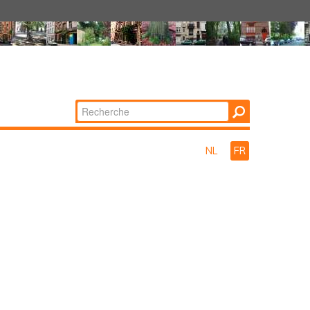
Chercher par
Recherche
avancée…
NL
FR